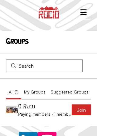
Groups
All (1)
My Groups
Suggested Groups
O Ruço
Join
Paying members
·
1 member