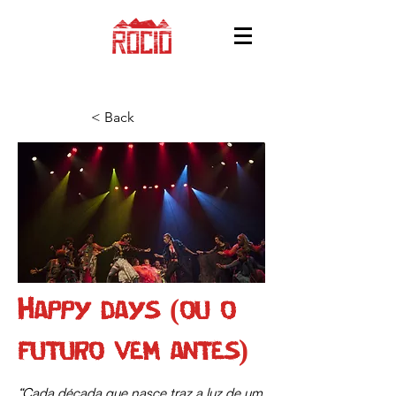
< Back
Happy days (ou o
futuro vem antes)
“Cada década que nasce traz a luz de um