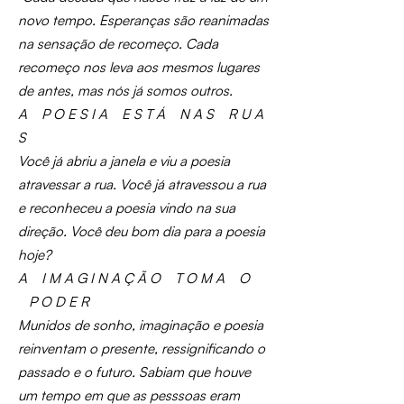
novo tempo. Esperanças são reanimadas
na sensação de recomeço. Cada
recomeço nos leva aos mesmos lugares
de antes, mas nós já somos outros.
A P O E S I A E S T Á N A S R U A
S
Você já abriu a janela e viu a poesia
atravessar a rua. Você já atravessou a rua
e reconheceu a poesia vindo na sua
direção. Você deu bom dia para a poesia
hoje?
A I M A G I N A Ç Ã O T O M A O
P O D E R
Munidos de sonho, imaginação e poesia
reinventam o presente, ressignificando o
passado e o futuro. Sabiam que houve
um tempo em que as pesssoas eram